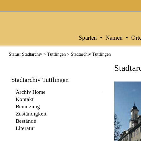
Archive in Baden-Württemberg
Sparten
•
Namen
•
Ort
Status:
Stadtarchiv
>
Tuttlingen
> Stadtarchiv Tuttlingen
Stadtar
Stadtarchiv Tuttlingen
Archiv Home
Kontakt
Benutzung
Zuständigkeit
Bestände
Literatur