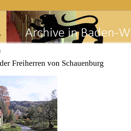
e
g
der Freiherren von Schauenburg