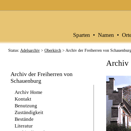
Archive in Baden-Württemberg
Sparten
•
Namen
•
Ort
Status:
Adelsarchiv
>
Oberkirch
> Archiv der Freiherren von Schauenbur
Archiv 
Archiv der Freiherren von
Schauenburg
Archiv Home
Kontakt
Benutzung
Zuständigkeit
Bestände
Literatur