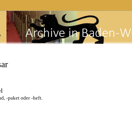
e
sar
l
, -paket oder -heft.