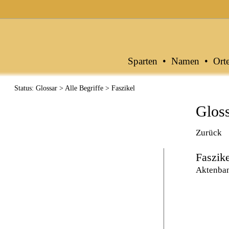
Archive in Baden-Württemberg
Sparten
•
Namen
•
Ort
Status: Glossar > Alle Begriffe > Faszikel
Glos
Zurück
Faszike
Aktenband