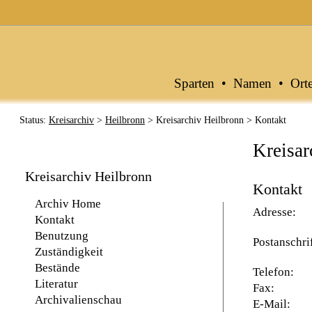
Archive in Baden-Württemberg
Sparten
•
Namen
•
Ort
Status:
Kreisarchiv
>
Heilbronn
> Kreisarchiv Heilbronn > Kontakt
Kreisar
Kreisarchiv Heilbronn
Kontakt
Archiv Home
Adresse:
Kontakt
Benutzung
Postanschri
Zuständigkeit
Bestände
Telefon:
Literatur
Fax:
Archivalienschau
E-Mail: