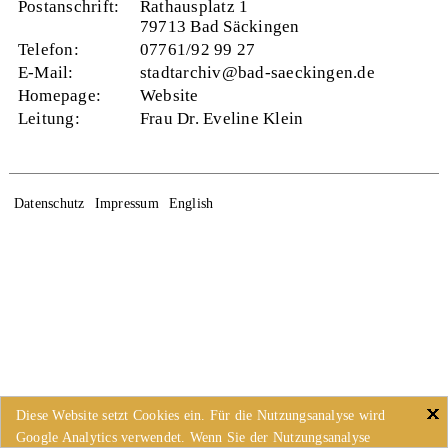
Postanschrift:
Rathausplatz 1
79713 Bad Säckingen
Telefon:
07761/92 99 27
E-Mail:
stadtarchiv@bad-saeckingen.de
Homepage:
Website
Leitung:
Frau Dr. Eveline Klein
Datenschutz
Impressum
English
Diese Website setzt Cookies ein. Für die Nutzungsanalyse wird
Google Analytics verwendet. Wenn Sie der Nutzungsanalyse