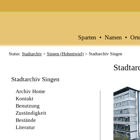
Archive in Baden-Württemberg
Sparten
•
Namen
•
Ort
Status:
Stadtarchiv
>
Singen (Hohentwiel)
> Stadtarchiv Singen
Stadtar
Stadtarchiv Singen
Archiv Home
Kontakt
Benutzung
Zuständigkeit
Bestände
Literatur