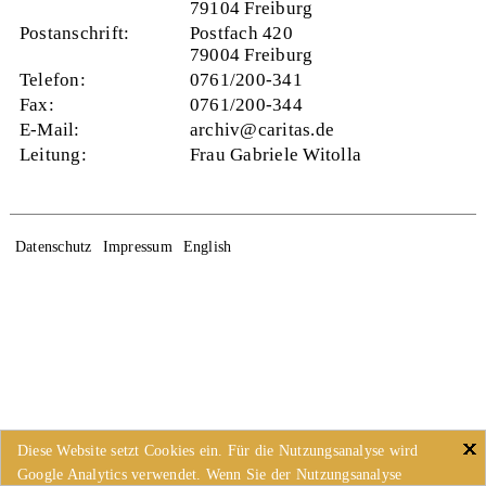
79104 Freiburg
Postanschrift:
Postfach 420
79004 Freiburg
Telefon:
0761/200-341
Fax:
0761/200-344
E-Mail:
archiv@caritas.de
Leitung:
Frau Gabriele Witolla
Datenschutz
Impressum
English
Diese Website setzt Cookies ein. Für die Nutzungsanalyse wird
Google Analytics verwendet. Wenn Sie der Nutzungsanalyse