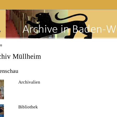
e
au
chiv Müllheim
ienschau
Archivalien
Bibliothek