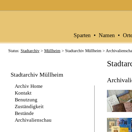
Archive in Baden-Württemberg
Sparten
•
Namen
•
Ort
Status:
Stadtarchiv
>
Müllheim
> Stadtarchiv Müllheim > Archivaliensch
Stadtar
Stadtarchiv Müllheim
Archival
Archiv Home
Kontakt
Benutzung
Zuständigkeit
Bestände
Archivalienschau