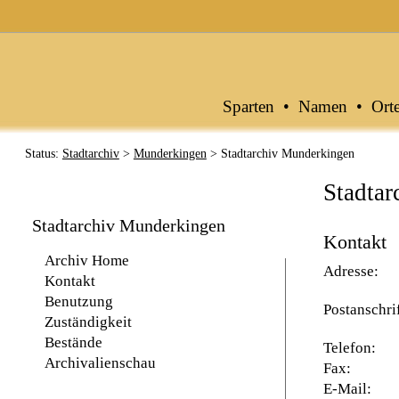
Archive in Baden-Württemberg
Sparten
•
Namen
•
Ort
Status:
Stadtarchiv
>
Munderkingen
> Stadtarchiv Munderkingen
Stadta
Stadtarchiv Munderkingen
Kontakt
Archiv Home
Adresse:
Kontakt
Benutzung
Postanschri
Zuständigkeit
Bestände
Telefon:
Archivalienschau
Fax:
E-Mail: