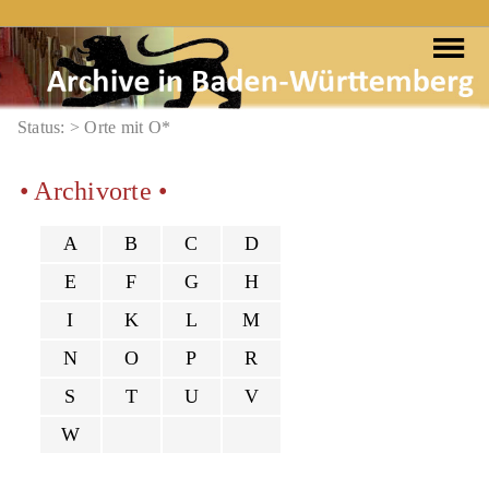
Status: > Orte mit O*
• Archivorte •
A
B
C
D
E
F
G
H
I
K
L
M
N
O
P
R
S
T
U
V
W