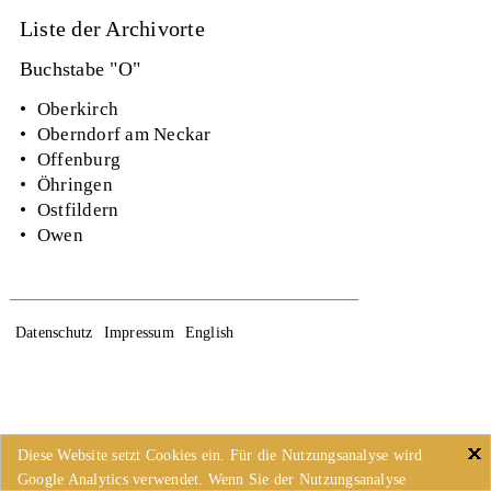
Liste der Archivorte
Buchstabe "O"
•
Oberkirch
•
Oberndorf am Neckar
•
Offenburg
•
Öhringen
•
Ostfildern
•
Owen
Datenschutz
Impressum
English
Diese Website setzt Cookies ein. Für die Nutzungsanalyse wird
Google Analytics verwendet. Wenn Sie der Nutzungsanalyse